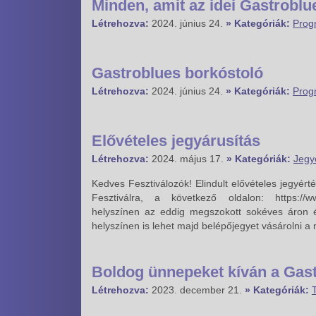
Minden, amit az idei Gastroblu
Létrehozva:
2024. június 24.
» Kategóriák:
Prog
Gastroblues borkóstoló
Létrehozva:
2024. június 24.
» Kategóriák:
Prog
Elővételes jegyárusítás
Létrehozva:
2024. május 17.
» Kategóriák:
Jegy
Kedves Fesztiválozók! Elindult elővételes jegyért
Fesztiválra, a következő oldalon: https://www
helyszínen az eddig megszokott sokéves áron és
helyszínen is lehet majd belépőjegyet vásárolni 
Boldog ünnepeket kíván a Gast
Létrehozva:
2023. december 21.
» Kategóriák: