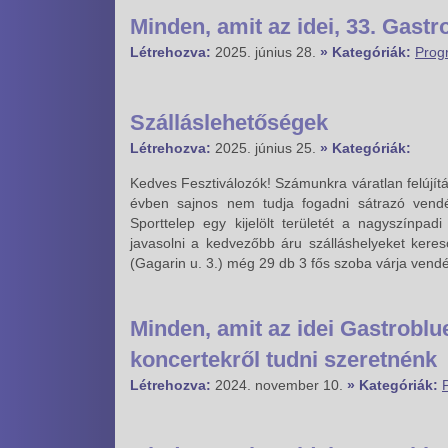
Minden, amit az idei, 33. Gastr
Létrehozva:
2025. június 28.
» Kategóriák:
Prog
Szálláslehetőségek
Létrehozva:
2025. június 25.
» Kategóriák:
Kedves Fesztiválozók! Számunkra váratlan felújít
évben sajnos nem tudja fogadni sátrazó vend
Sporttelep egy kijelölt területét a nagyszínpa
javasolni a kedvezőbb áru szálláshelyeket kere
(Gagarin u. 3.) még 29 db 3 fős szoba várja vendé
Minden, amit az idei Gastrobl
koncertekről tudni szeretnénk
Létrehozva:
2024. november 10.
» Kategóriák: