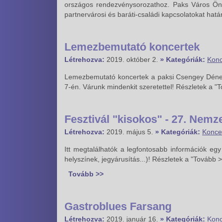
országos rendezvénysorozathoz. Paks Város Önk
partnervárosi és baráti-családi kapcsolatokat hat
Lemezbemutató koncertek
Létrehozva:
2019. október 2.
» Kategóriák:
Konc
Lemezbemutató koncertek a paksi Csengey Dénes
7-én. Várunk mindenkit szeretettel! Részletek a "
Fesztivál "kisokos" - 27. Nemz
Létrehozva:
2019. május 5.
» Kategóriák:
Konce
Itt megtalálhatók a legfontosabb információk egy
helyszínek, jegyárusítás...)! Részletek a "Tovább 
Tovább >>
Gastroblues Farsang
Létrehozva:
2019. január 16.
» Kategóriák:
Konc