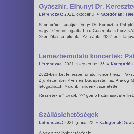
Gyászhír. Elhunyt Dr. Kereszte
Létrehozva:
2021. október 9.
» Kategóriák:
Tájé
Szomorúan tudatjuk, hogy Dr. Keresztes Pál plé
nagy örömmel fogadta be a Gastroblues Fesztiválok
Szentlélek templomba. Az alábbi, 2007-es interjú
Lemezbemutató koncertek: Pa
Létrehozva:
2021. szeptember 28.
» Kategóriák
2021-ben két lemezbemutató koncert lesz. Paks
2.), december 4-én és Budapesten az Analog Mu
látogathatók! Várunk mindenkit szeretettel!
Részletek a "Tovább >>" gomb kattintásával érhet
Szálláslehetőségek
Létrehozva:
2021. június 22.
» Kategóriák:
Száll
Ajánlott szálláslehetőségek: