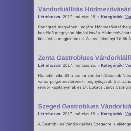
Vándorkiállítás Hódmezővásár
Létrehozva:
2017. március 28.
» Kategóriák:
Ván
Csongrád megyében utoljára Hódmezővásárhelyen
kezdődő megnyitón Almási István Hódmezővásárh
köszönti a megjelenteket. A zenei élményt Török Á
Zenta Gastroblues Vándorkiállí
Létrehozva:
2017. március 25.
» Kategóriák:
Ván
Remekül sikerült a zentai vándorkiállításunk Nen
város polgármesterének megnyitójával, Süli Ján
rendőr kapitányának és Dr. Lukács János Csongr
Szeged Gastroblues Vándorkiál
Létrehozva:
2017. március 18.
» Kategóriák:
Ván
A Gastroblues Vándorkiállítás Szegedre is ellátog