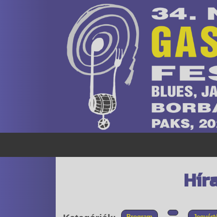
Hír
Program
Jegyért