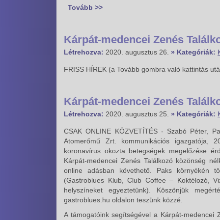
Tovább >>
Kárpát-medencei Zenés Találk
Létrehozva:
2020. augusztus 26.
» Kategóriák:
FRISS HÍREK (a Tovább gombra való kattintás ut
Kárpát-medencei Zenés Találk
Létrehozva:
2020. augusztus 25.
» Kategóriák:
CSAK ONLINE KÖZVETÍTÉS - Szabó Péter, Pak
Atomerőmű Zrt. kommunikációs igazgatója, 20
koronavírus okozta betegségek megelőzése érd
Kárpát-medencei Zenés Találkozó közönség nélk
online adásban követhető. Paks környékén t
(Gastroblues Klub, Club Coffee – Koktélozó, V
helyszíneket egyeztetünk). Köszönjük megér
gastroblues.hu oldalon teszünk közzé.
A támogatóink segítségével a Kárpát-medencei 