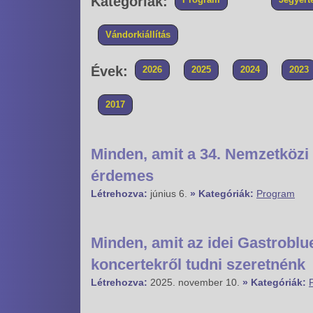
Kategóriák:
Vándorkiállítás
Évek:
2026
2025
2024
2023
2017
Minden, amit a 34. Nemzetközi 
érdemes
Létrehozva:
június 6.
» Kategóriák:
Program
Minden, amit az idei Gastrobl
koncertekről tudni szeretnénk
Létrehozva:
2025. november 10.
» Kategóriák: