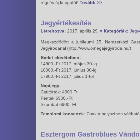
régi és új látogatót!
Tovább >>
Jegyértékesítés
Létrehozva:
2017. április 29.
» Kategóriák:
Jegy
Megkezdődött a jubileumi 25. Nemzetközi Gastr
Jegyirodánál (http://www.omegajegyiroda.hu/)
Bérlet elővételben:
14900,-Ft 2017. május 30-ig
16900,-Ft 2017. június 30-ig
17900,-Ft 2017. július 1-től
Napijegy:
Csütörtök: 4900 Ft
Péntek 6900,-Ft
Szombat 6900,-Ft
Templomi koncertek:
Csak a helyszínen váltható
Esztergom Gastroblues Vándork