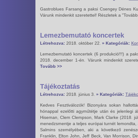
Gastroblues Farsang a paksi Csengey Dénes Kult
Várunk mindenkit szeretettel! Részletek a "Tovább
Lemezbemutató koncertek
Létrehozva:
2018. október 22.
» Kategóriák:
Kon
Lemezbemutató koncertek (6 produkció!!!) a pak
2018. december 1-én. Várunk mindenkit szerete
Tovább >>
Tájékoztatás
Létrehozva:
2018. június 3.
» Kategóriák:
Tájéko
Kedves Fesztiválozók! Bizonyára sokan hallott
hónappal ezelőtti agyműtétje után és jelenlegi á
Hiseman, Clem Clempson, Mark Clarke (2018. júli
menedzsmentje a teljes európai turnét lemondta, a
Salmins személyében, aki a következő zenészek
Franklin, Elton John, Jeff Beck, Van Morrison, Di