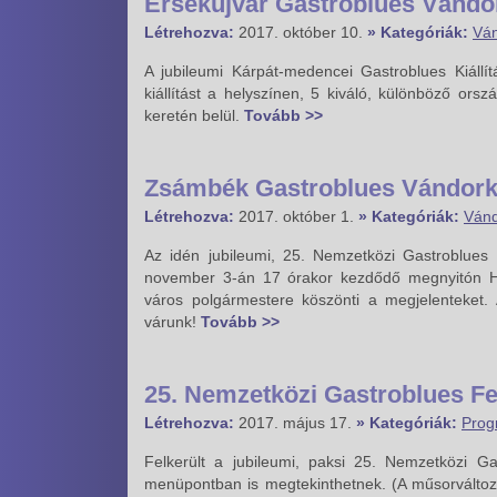
Érsekújvár Gastroblues Vándor
Létrehozva:
2017. október 10.
» Kategóriák:
Ván
A jubileumi Kárpát-medencei Gastroblues Kiáll
kiállítást a helyszínen, 5 kiváló, különböző or
keretén belül.
Tovább >>
Zsámbék Gastroblues Vándorki
Létrehozva:
2017. október 1.
» Kategóriák:
Vánd
Az idén jubileumi, 25. Nemzetközi Gastroblues F
november 3-án 17 órakor kezdődő megnyitón H
város polgármestere köszönti a megjelenteket. A
várunk!
Tovább >>
25. Nemzetközi Gastroblues Fe
Létrehozva:
2017. május 17.
» Kategóriák:
Prog
Felkerült a jubileumi, paksi 25. Nemzetközi Ga
menüpontban is megtekinthetnek. (A műsorváltozta