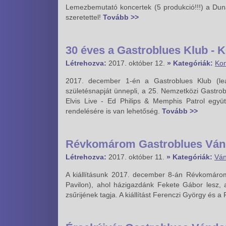
Lemezbemutató koncertek (5 produkció!!!) a Du
szeretettel!
Tovább >>
30 éves a Gastroblues Klub 
Létrehozva:
2017. október 12.
» Kategóriák:
Kon
2017. december 1-én a Gastroblues Klub (leá
születésnapját ünnepli, a 25. Nemzetközi Gastrob
Elvis Live - Ed Philips & Memphis Patrol együ
rendelésére is van lehetőség.
Tovább >>
Révkomárom Gastroblues Vándo
Létrehozva:
2017. október 11.
» Kategóriák:
Ván
A kiállításunk 2017. december 8-án Révkomárom
Pavilon), ahol házigazdánk Fekete Gábor lesz, 
zsűrijének tagja. A kiállítást Ferenczi György és a