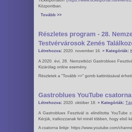
Ticketportálon (
https://www.ticketportal.hu/event/
Központban.
Tovább >>
Részletes program - 28. Nemze
Testvérvárosok Zenés Találkoz
Létrehozva:
2020. november 16.
» Kategóriák:
A 2020. évi, 28. Nemzetközi Gastroblues Fesztiv
Kizárólag online esemény.
Részletek a "Tovább >>" gomb kattintásával érhet
Gastroblues YouTube csatorna 
Létrehozva:
2020. október 18.
» Kategóriák:
Táj
A Gastroblues Fesztivál is elindította YouTube 
Kérjük, iratkozzanak fel minél többen, hogy első ké
A csatorna linkje: https://www.youtube.com/ch