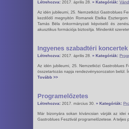
Létrehozva:
2017. április 28.
» Kategóriák:
Vándo
Az idén jubileumi, 25. Nemzetközi Gastroblues Fes
kezdődő megnyitón Romanek Etelka Esztergom p
Tamás Béla önkormányzati képviselő és zenész
akusztikus formációja biztosítja. Mindenkit szerete
Ingyenes szabadtéri koncerte
Létrehozva:
2017. április 28.
» Kategóriák:
Prog
Az idén jubileumi, 25. Nemzetközi Gastroblues 
összetartozás napja rendezvénysorozaton belül. 
Tovább >>
Programelőzetes
Létrehozva:
2017. március 30.
» Kategóriák:
Pr
Már bizonyára sokan kíváncsian várják az idei év
Gastroblues Fesztivál programelőzetese. A telje