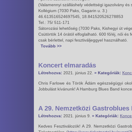
(Valamennyi szálláshely védettségi igazolvány és 
Kollégium (7030 Paks, Gagarin u. 3.)
46.613516524697545, 18.841520526278853
Tel.: 75/ 511-171
Sátorozási lehetőség (7030 Paks, Kishegyi út 
Csütörtök 14 órától elfoglalható. 600 fő/éj, női és
csak bérlettel, napi fesztiváljeggyel használható.
Tovább >>
Koncert elmaradás
Létrehozva:
2021. június 22.
» Kategóriák:
Konc
Chris Farlowe és Török Ádám egészségügyi okok 
Jobbulást kívánunk! A Hamburg Blues Band konce
A 29. Nemzetközi Gastroblues 
Létrehozva:
2021. június 9.
» Kategóriák:
Konce
Kedves Fesztiválozók! A 29. Nemzetközi Gastrob