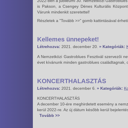
2022-ben a jubileumi 30. Nemzetközi Gastroblues F
is Pakson, a Csengey Dénes Kulturális Központ
Várunk mindenkit szeretettel!
Részletek a "Tovább >>" gomb kattintásával érhet
Kellemes ünnepeket!
Létrehozva:
2021. december 20.
» Kategóriák:
A Nemzetközi Gastroblues Fesztivál szervezői n
évet kívánunk minden gastroblues családtagnak, 
KONCERTHALASZTÁS
Létrehozva:
2021. december 6.
» Kategóriák:
Ko
KONCERTHALASZTÁS
A december 10-ére meghirdetett esemény a nemzet
kerül 2022-re. Az új dátum később kerül bejelentés
Tovább >>